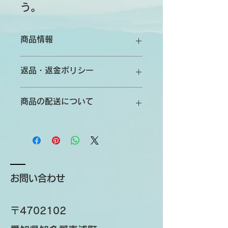
う。
商品情報
商品の詳細を入力してください。サイ
返品・返金ポリシー
ズ、素材、取扱説明に加え、商品の特
徴やおすすめのポイントなどを説明し
返品・返金規約を入力してください。
ましょう。
商品の配送について
商品にご満足いただけなかった場合の
返品・返金ポリシーと手順を説明しま
配送地域、料金、所要時間、梱包な
しょう。規約の内容を明確にすること
ど、商品の配送に関する情報を入力し
で、お客様の信頼を獲得し、安心して
てください。配送情報を明確にするこ
商品をご購入いただけます。
とで、お客様の信頼を獲得し、安心し
て商品をご購入いただけます。
お問い合わせ
〒4702102