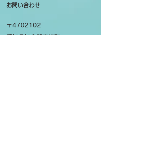
お問い合わせ
〒4702102
愛知県知多郡東浦町
大字緒川字三ツ池一区14番地80
TEL:
0562-85-3650
FAX:
0562-85-3670
k.and.p@outlook.com